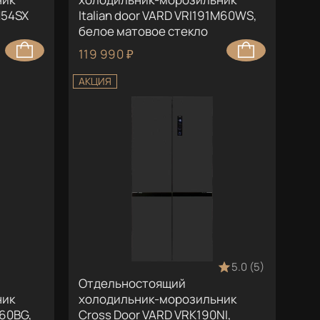
M54SX
Italian door VARD VRI191M60WS,
белое матовое стекло
119 990 ₽
АКЦИЯ
5.0 (5)
Отдельностоящий
ник
холодильник-морозильник
M60BG,
Cross Door VARD VRK190NI,