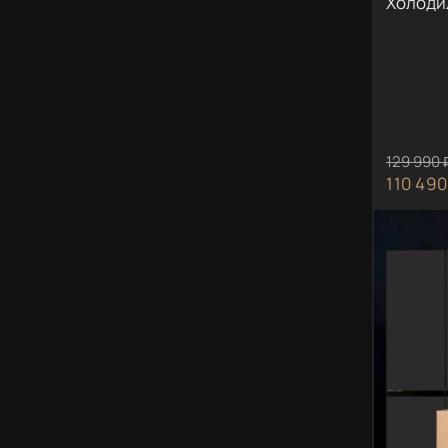
Холоди
129 990 
110 490