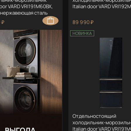
 door VARD VRI191M60BX,
Italian door VARD VRI192
 нержавеющая сталь
 ₽
89 990 ₽
НОВИНКА
Отдельностоящий
холодильник-морозиль
Italian door VARD VRI191