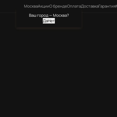
Москва
Акции
О бренде
Оплата
Доставка
Гарантия
Ваш город —
Москва
?
Каталог
ХОЛОДИЛЬНИКИ
Легко вписываются в любой интерьер и обесп
превосходную энергоэффективность для идеа
хранения ваших продуктов
Читать рекомендации по выбору