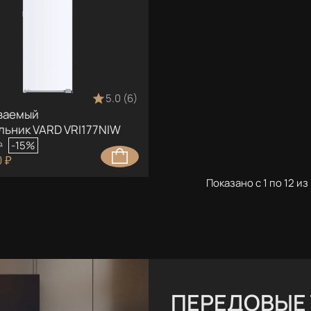
5.0 (6)
ваемый
льник VARD VRI177NIW
₽
-15%
 ₽
Показано с 1 по 12 из 
ПЕРЕДОВЫЕ