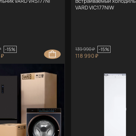
льник VARD VRS177NI
Встраиваемый холодиль
VARD VIC177NIW
₽
139 990 ₽
-15%
-15%
 ₽
118 990 ₽