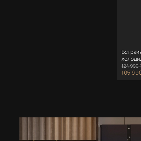
Встраи
холоди
124 990 
105 990