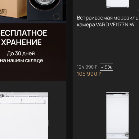
Встраиваемая морозиль
камера VARD VFI177NIW
124 990 ₽
-15%
105 990 ₽