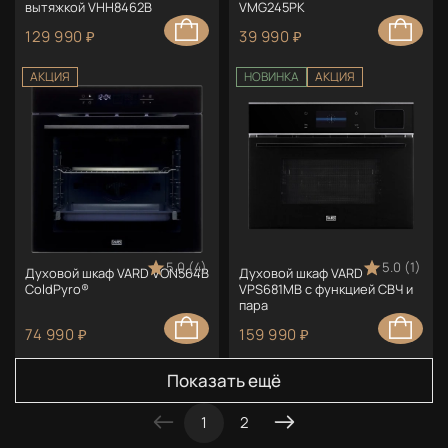
вытяжкой VHH8462B
VMG245PK
129 990 ₽
39 990 ₽
АКЦИЯ
НОВИНКА
АКЦИЯ
5.0 (4)
5.0 (1)
Духовой шкаф VARD VON564B
Духовой шкаф VARD
ColdPyro®
VPS681MB с функцией СВЧ и
пара
74 990 ₽
159 990 ₽
Показать ещё
1
2