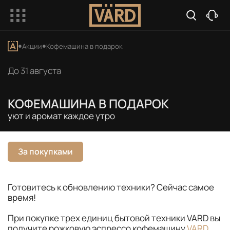
Акции
Кофемашина в подарок
До 31 августа
КОФЕМАШИНА В ПОДАРОК
уют и аромат каждое утро
За покупками
Готовитесь к обновлению техники? Сейчас самое
время!
При покупке трех единиц бытовой техники VARD вы
получите рожковую эспрессо кофемашину
VARD