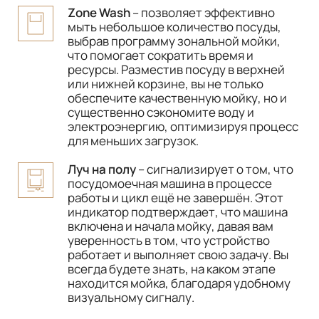
Zone Wash
– позволяет эффективно
мыть небольшое количество посуды,
выбрав программу зональной мойки,
что помогает сократить время и
ресурсы. Разместив посуду в верхней
или нижней корзине, вы не только
обеспечите качественную мойку, но и
существенно сэкономите воду и
электроэнергию, оптимизируя процесс
для меньших загрузок.
Луч на полу
– сигнализирует о том, что
посудомоечная машина в процессе
работы и цикл ещё не завершён. Этот
индикатор подтверждает, что машина
включена и начала мойку, давая вам
уверенность в том, что устройство
работает и выполняет свою задачу. Вы
всегда будете знать, на каком этапе
находится мойка, благодаря удобному
визуальному сигналу.