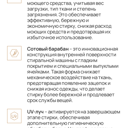
моющего средства, учитывая вес
загрузки, тип ткани и степень
загрязнения. Это обеспечивает
эффективную, бережную и
экономичную стирку, снижая расход
моющих средств и предотвращая их
избыточное использование.
Сотовый барабан
– это инновационная
конструкция внутренней поверхности
стиральной машины с гладким
покрытием и специальными выпуклыми
ячейками. Такая форма снижает
механическое воздействие на ткань,
предотвращая появление зацепок и
снижая износ одежды, что делает
стирку более бережной и продлевает
срок службы вещей.
UV-луч
– активируется на завершающем
этапе стирки, обеспечивая
дополнительную гигиеническую