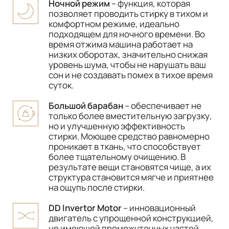
Ночной режим
– функция, которая
позволяет проводить стирку в тихом и
комфортном режиме, идеально
подходящем для ночного времени. Во
время отжима машина работает на
низких оборотах, значительно снижая
уровень шума, чтобы не нарушать ваш
сон и не создавать помех в тихое время
суток.
Большой барабан
– обеспечивает не
только более вместительную загрузку,
но и улучшенную эффективность
стирки. Моющее средство равномерно
проникает в ткань, что способствует
более тщательному очищению. В
результате вещи становятся чище, а их
структура становится мягче и приятнее
на ощупь после стирки.
DD Invertor Motor
– инновационный
двигатель с упрощенной конструкцией,
не имеющей промежуточных частей,