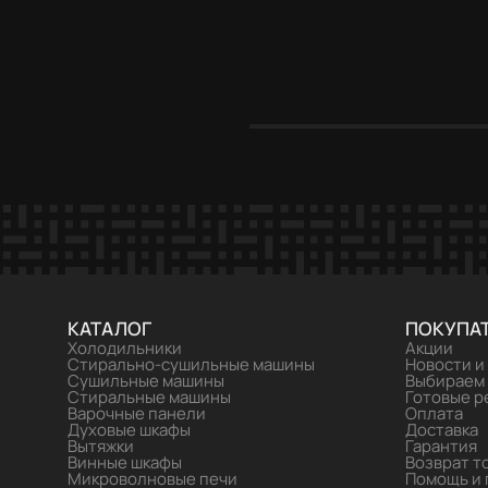
Встраиваемая узкая
Встраива
посудомоечная машина VARD
машина V
VDI413L (УЦЕНКА)
74 990 ₽
-20%
59 990 ₽
87 990 ₽
КАТАЛОГ
ПОКУПА
Холодильники
Акции
Стирально-сушильные машины
Новости и
Сушильные машины
Выбираем
Стиральные машины
Готовые 
Варочные панели
Оплата
Духовые шкафы
Доставка
Вытяжки
Гарантия
Винные шкафы
Возврат т
Микроволновые печи
Помощь и 