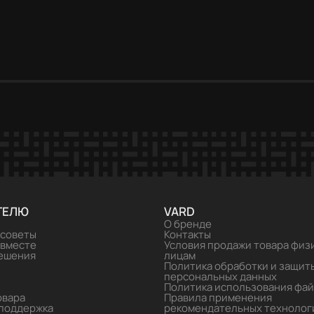
емая посудомоечная
Встраиваемая узкая
ARD VDI612LT
посудомоечная машина VAR
VDI451C
49 990 ₽
ТЕЛЮ
VARD
О бренде
 советы
Контакты
 вместе
Условия продажи товара физ
решения
лицам
Политика обработки и защит
персональных данных
Политика использования фай
овара
Правила применения
поддержка
рекомендательных технолог