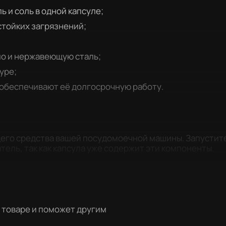
 и соль в одной капсуле;
стойких загрязнений;
ло и нержавеющую сталь;
уре;
обеспечивают её долгосрочную работу.
щего средства вашей посудомоечной машины. Запустит
ель, так как капсула уже содержит эти компоненты.
о товаре и поможет другим