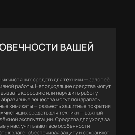
ГОВЕЧНОСТИ ВАШЕЙ
ых чистящих средств для техники — залог её
ивной работы. Неподходящие средства могут
 вызвать коррозию или нарушить работу
 абразивные вещества могут поцарапать
вные химикаты — разъесть защитные покрытия
х чистящих средств для техники — важный
адёжной эксплуатации. Средства для ухода за
ые у нас, учитывают все особенности
ть к влаге, обеспечивая защиту и сохраняют