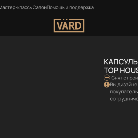
Мастер-классы
Салон
Помощь и поддержка
КАПСУЛ
TOP HOUS
Снят с про
Вы дизайне
покупатель
сотруднич