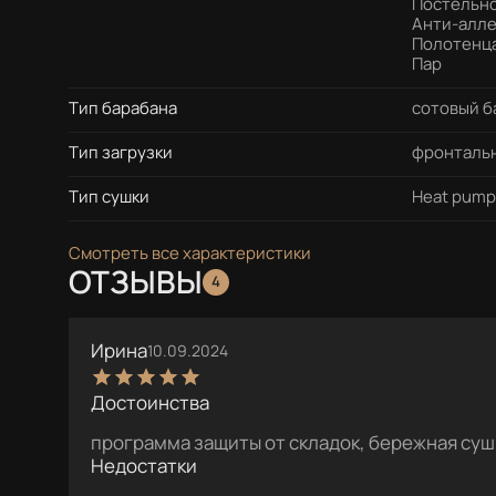
Постельно
Анти-алле
Полотенца
Пар
Тип барабана
сотовый б
Тип загрузки
фронталь
Тип сушки
Heat pump
Смотреть все характеристики
ОТЗЫВЫ
4
Ирина
10.09.2024
Достоинства
программа защиты от складок, бережная суш
Недостатки