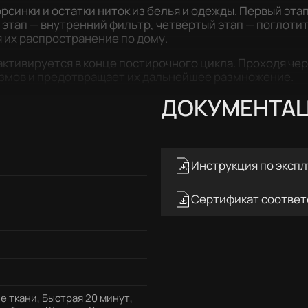
синки и остатки ниток из белья и одежды. Первый эта
 этап — внутренний фильтр, четвёртый этап — поглотит
 их распространение по дому.
ктивируется в конце постирочного цикла. Проходя чер
змов и предотвращает их дальнейшее размножение.
ДОКУМЕНТА
Инструкция по эксп
Сертификат соответ
 ткани, Быстрая 20 минут,