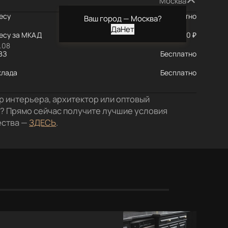
Москва
есу
Бесплатно
Ваш город —
Москва
?
ресу за МКАД
590 ₽
9.08
ВЗ
Бесплатно
клада
Бесплатно
р интерьера, архитектор или оптовый
? Прямо сейчас получите лучшие условия
ества —
ЗДЕСЬ
.
Похожие товары
Акции