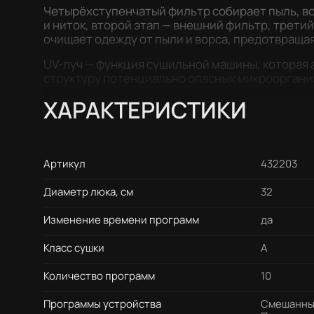
Четырёхступенчатый фильтр собирает пыль, вор
и ниток, второй этап — внешний фильтр, третий
очищает одежду от пыли и ворса, предотвращая
UV-луч — функция сушильной машины, которая а
структуру потенциально опасных микрооргани
ХАРАКТЕРИСТИКИ
Артикул
432203
Диаметр люка, см
32
Изменение времени программ
да
Класс сушки
А
Количество программ
10
Программы устройства
Смешанные