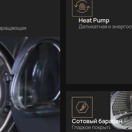
Heat Pump
Деликатная и энергос
твращающая
Сотовый барабан
Гладкое покрытие и особ