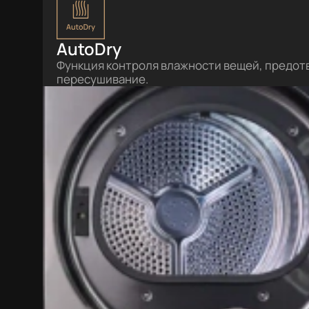
AutoDry
Функция контроля влажности вещей, предо
пересушивание.