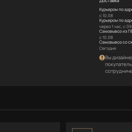
Доставка
Курьером по адр
с 10.08
Курьером по ад
через 1 час, с 0
Самовывоз из П
с 10.08
Самовывоз со с
Сегодня
Вы дизайне
покупатель
сотруднич
кументация
Отзывы
4
С этим покупают