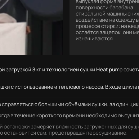
выпуклая форма внутрен
поверхности барабана
стиральной машины сни
воздействие на одежду в
процессе стирки: на вещ
остаётся зацепок, они 
изнашиваются.
 загрузкой 8 кг и технологией сушки Heat pump сочет
шки с использованием теплового насоса. В ходе цикла
 справляться с большими объёмами сушки: за один ци
когда в течение короткого времени необходимо высуши
 остановки замеряет влажность загруженных для сушк
то остановится сам, предотвращая пересушивание.