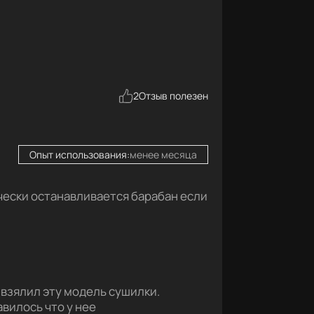
2
Отзыв полезен
Опыт использования:
менее месяца
чески останавливается барабан если
 взялил эту модель сушилки.
вилось что у нее