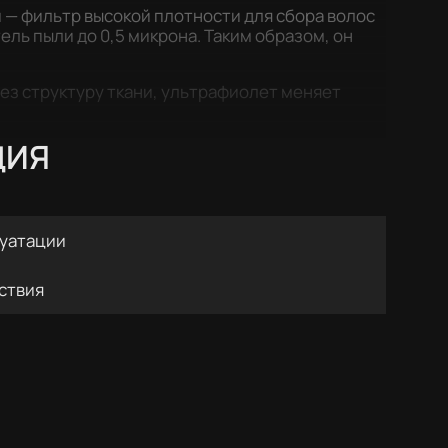
п — фильтр высокой плотности для сбора волос
ель пыли до 0,5 микрона. Таким образом, он
ез структуру ткани, ультрафиолет меняет
ЦИЯ
луатации
ствия