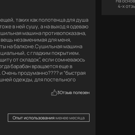
На осно
4
-х отз
ещей, таких как полотенца для душа
оже в ней сушу, а на выход я одеваю
сушильная машина противопоказана,
о вещь незаменимая для меня,
кты на балконе.Сушильная машина
ециальный, с гладким покрытием.
щиту от складок”, если сомневаюсь
Тогда барабан вращается еще в
я. Очень продуманно???? и “быстрая
машней одежды, для постельного
3
Отзыв полезен
Опыт использования:
менее месяца