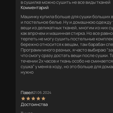
в сушилке можно сушить не все виды тканей
Комментарий
Машинку купила больше для сушки больших в
и постельное белье. Ну и домашнюю одежду т
вещи из деликатных тканей, многим из них 
как впрочем и машинная стирка. Но все равн
терпеть не могу сушить постельные компле
бережно относится к вещам, там барабан сп
Программ много разных, я часто выбираю “за
что смогу сразу достать вещи после сушки. 
течении 2х часов и ткань особо не сминаетс
сушка” у меня в ходу, но это больше для до
нужно
Павел
21.06.2024
Достоинства