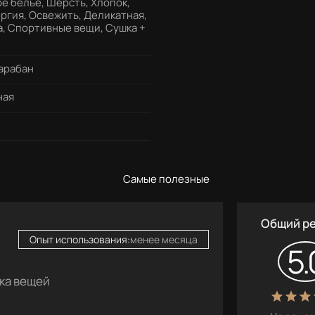
е белье, Шерсть, Хлопок,
ргия, Освежить, Деликатная,
, Спортивные вещи, Сушка +
арабан
ная
Самые полезные
Общий р
Опыт использования:
менее месяца
5.
ка вещей