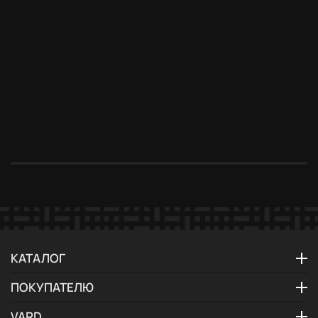
до 31.08.2026
до 31.08.2026
до 31.08.2026
до 31.08.2026
до 31.08.20
Бесплатное
Противень на
Мастер-
Подключение
Новый дом 
хранение
выбор в
класс в
бесплатно
новые
техники — до
подарок
подарок
возможнос
30 дней
КАТАЛОГ
ПОКУПАТЕЛЮ
VARD