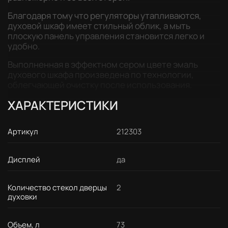
Благодаря тому что регуляторы утапливаются,
духовой шкаф имеет стильный облик, а мыть
плоскую панель управления становится легко и
удобно.
Выполненная в эффектном сером цвете эмаль
духового шкафа произведена по технологии,
облегчающей очистку после использования.
ХАРАКТЕРИСТИКИ
Артикул
212303
Дисплей
да
Количество стекол дверцы
2
духовки
Объем, л
73