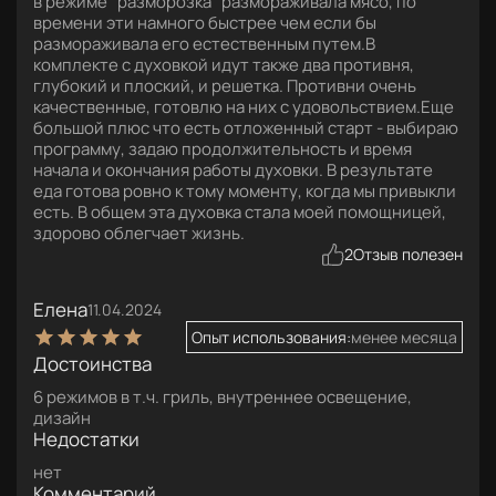
в режиме “разморозка” размораживала мясо, по
времени эти намного быстрее чем если бы
размораживала его естественным путем.В
комплекте с духовкой идут также два противня,
глубокий и плоский, и решетка. Противни очень
качественные, готовлю на них с удовольствием.Еще
большой плюс что есть отложенный старт - выбираю
программу, задаю продолжительность и время
начала и окончания работы духовки. В результате
еда готова ровно к тому моменту, когда мы привыкли
есть. В общем эта духовка стала моей помощницей,
здорово облегчает жизнь.
2
Отзыв полезен
Елена
11.04.2024
Опыт использования:
менее месяца
Достоинства
6 режимов в т.ч. гриль, внутреннее освещение,
дизайн
Недостатки
нет
Комментарий