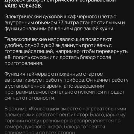
VARD VOE432B.
Электрический духовой шкаф черного цвета с
внутренним объемом 73 литра станет стильным и
функциональным решением для вашей кухни.
Телескопические направляющие позволяют
удобно, одной рукой выдвинуть противень с
готовящейся пищей, например чтобы перевернуть
её, полить соусом или достать блюдо после
приготовления.
Функция таймера с отложенным стартом
автоматизирует работу прибора. Он начнёт работу
в установленное время, а по завершении
программы самостоятельно отключится и подаст
сигнал о готовности.
В режиме «Конвекция» вместе с нагревательными
элементами работает вентилятор. Благодаря ему
горячий воздух равномерно распределяется по
камере духового шкафа, блюда готовятся
равномерно и со всех сторон.