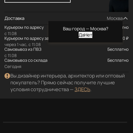
Доставка
Москва
Курьером по адресу
Бесплатно
Ваш город —
Москва
?
с 11.08
Курьером по адресу за МКАД
590 ₽
через 1 час, с 11.08
Самовывоз из ПВЗ
Бесплатно
с 11.08
Самовывоз со склада
Бесплатно
Сегодня
Вы дизайнер интерьера, архитектор или оптовый
покупатель? Прямо сейчас получите лучшие
условия сотрудничества —
ЗДЕСЬ
.
Описание
Характеристики
Документация
Отз