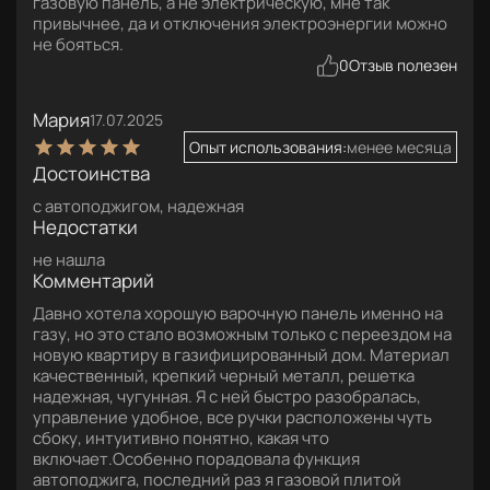
газовую панель, а не электрическую, мне так
привычнее, да и отключения электроэнергии можно
не бояться.
0
Отзыв полезен
Мария
17.07.2025
Опыт использования:
менее месяца
Достоинства
с автоподжигом, надежная
Недостатки
не нашла
Комментарий
Давно хотела хорошую варочную панель именно на
газу, но это стало возможным только с переездом на
новую квартиру в газифицированный дом. Материал
качественный, крепкий черный металл, решетка
надежная, чугунная. Я с ней быстро разобралась,
управление удобное, все ручки расположены чуть
сбоку, интуитивно понятно, какая что
включает.Особенно порадовала функция
автоподжига, последний раз я газовой плитой