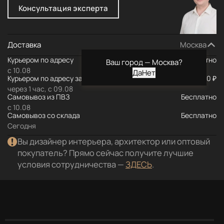
Консультация эксперта
Доставка
Москва
Курьером по адресу
Бесплатно
Ваш город —
Москва
?
с 10.08
Курьером по адресу за МКАД
590 ₽
через 1 час, с 09.08
Самовывоз из ПВЗ
Бесплатно
с 10.08
Самовывоз со склада
Бесплатно
Сегодня
Вы дизайнер интерьера, архитектор или оптовый
покупатель? Прямо сейчас получите лучшие
условия сотрудничества —
ЗДЕСЬ
.
Описание
Характеристики
Документация
Отз