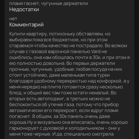
пламя гаснет, чугунные держатели
Недостатки
нет
Комментарий
Купили квартиру, потихоньку обставляем, но
выбираем пока все бюджетное, но при этом
стараемся чтобы качество не пострадало. Во всяком
случае с газовой варочной панелью Vard не
ошиблись, она нам обошлась почти в 30к, и при этом я
ею полностью довольна. Во первых держатели
прочные, чугунные, удобные: любая посуда на них
стоит устойчиво, даже маленькая типа турки
благодаря удобному перекрестью над конфоркой, а у
меня нередко на плите готовится сразу несколько
блюд, и общий вес там тоже кстати немалый. Во
вторых есть автоподжиг, в третьих можно не
беспокоиться об утечке газа, потому что прибор
автоматически его перекроет, если вдруг пламя
погаснет. В общем, за 30к панель очень даже
хороша.Ну и визуально она вписалась, очень хорошо
гармонирует с духовкой и холодильником – они у
меня тоже черные. И да, специально смотрела