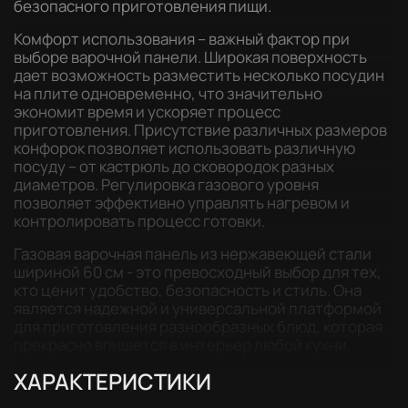
безопасного приготовления пищи.
Комфорт использования – важный фактор при
выборе варочной панели. Широкая поверхность
дает возможность разместить несколько посудин
на плите одновременно, что значительно
экономит время и ускоряет процесс
приготовления. Присутствие различных размеров
конфорок позволяет использовать различную
посуду – от кастрюль до сковородок разных
диаметров. Регулировка газового уровня
позволяет эффективно управлять нагревом и
контролировать процесс готовки.
Газовая варочная панель из нержавеющей стали
шириной 60 см - это превосходный выбор для тех,
кто ценит удобство, безопасность и стиль. Она
является надежной и универсальной платформой
для приготовления разнообразных блюд, которая
прекрасно впишется в интерьер любой кухни.
ХАРАКТЕРИСТИКИ