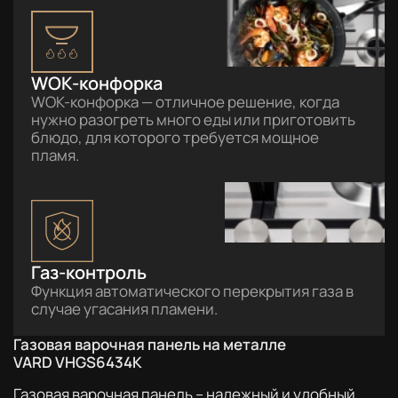
WOK-конфорка
WOK-конфорка — отличное решение, когда
нужно разогреть много еды или приготовить
блюдо, для которого требуется мощное
пламя.
Газ-контроль
Функция автоматического перекрытия газа в
случае угасания пламени.
Газовая варочная панель на металле
VARD VHGS6434K
Газовая варочная панель – надежный и удобный