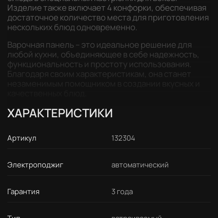
Изделие также включает 4 конфорки, обеспечивая
достаточное количество места для приготовления
нескольких блюд одновременно.
Варочная панель – это идеальное решение для
любой кухни, объединяющее в себе надежность,
функциональность и простоту использования.
Благодаря своим характеристикам, она станет
незаменимым помощником в создании вкусных и
качественных блюд.
ХАРАКТЕРИСТИКИ
Артикул
132304
Электроподжиг
автоматический
Гарантия
3 года