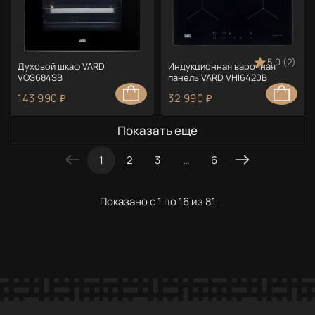
5.0 (2)
Духовой шкаф VARD
Индукционная варочная
VOS684SB
панель VARD VHI6420B
143 990 ₽
32 990 ₽
Показать ещё
1
2
3
…
6
Показано с 1 по 16 из 81