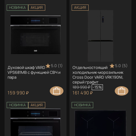
НОВИНКА
АКЦИЯ
АКЦИЯ
5.0 (1)
5.0 (5)
Духовой шкаф VARD
Отдельностоящий
VPS681MB с функцией СВЧ и
холодильник-морозильник
пара
Cross Door VARD VRK190NI,
серый графит
189 990 ₽
-15%
159 990 ₽
161 490 ₽
НОВИНКА
АКЦИЯ
НОВИНКА