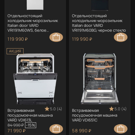
Отдельностоящий
Отдельностоящий
холодильник-морозильник
холодильник-морозильник
Italian door VARD
Italian door VARD
VRI191M60WS, белое
VRI191M60BG, черное стекло
матовое стекло
119 990 ₽
119 990 ₽
АКЦИЯ
5.0 (4)
5.0 (4)
Встраиваемая
Встраиваемая
посудомоечная машина
посудомоечная машина
VARD VDI613L
VARD VDI651C
84 990 ₽
-15%
71 990 ₽
58 990 ₽