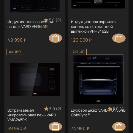
5.0 (6)
Индукционная варочная
Индукционная варочная
панель VARD VHI6461K
панель со встроенной
вытяжкой VHH8462B
49 990 ₽
129 990 ₽
АКЦИЯ
АКЦИЯ
5.0 (2)
5.0 (4)
Встраиваемая
Духовой шкаф VARD VON564B
микроволновая печь VARD
ColdPyro®
VMG245PK
39 990 ₽
74 990 ₽