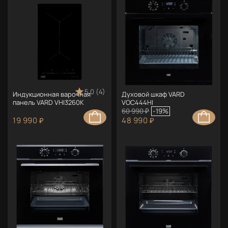
5.0 (4)
Индукционная варочная
Духовой шкаф VARD
панель VARD VHI3260K
VOC444HI
60 990 ₽
-19%
19 990 ₽
48 990 ₽