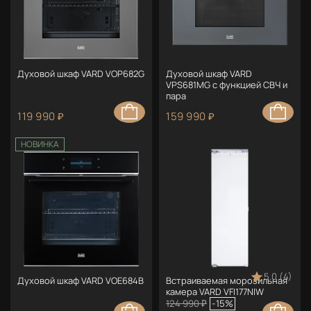
Духовой шкаф VARD VOP682G
Духовой шкаф VARD
VPS681MG с функцией СВЧ и
пара
119 990 ₽
159 990 ₽
НОВИНКА
5.0 (4)
Духовой шкаф VARD VOE684B
Встраиваемая морозильная
камера VARD VFI177NIW
124 990 ₽
-15%