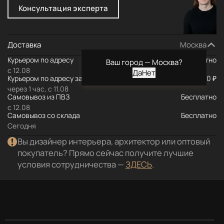
Консультация эксперта
Доставка
Москва
Курьером по адресу
Бесплатно
Ваш город —
Москва
?
с 12.08
Курьером по адресу за МКАД
590 ₽
через 1 час, с 11.08
Самовывоз из ПВЗ
Бесплатно
с 12.08
Самовывоз со склада
Бесплатно
Сегодня
Вы дизайнер интерьера, архитектор или оптовый
покупатель? Прямо сейчас получите лучшие
условия сотрудничества —
ЗДЕСЬ
.
Описание
Характеристики
Документация
Отз