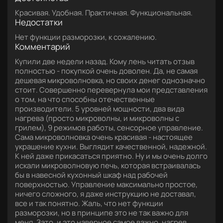
Красивая. Удобная. Практичная. Функциональная.
Недостатки
Нет функции разморозки, к сожалению.
Комментарий
Купили две недели назад. Кому лень читать отзыв
полностью - покупкой очень доволен. Да, не самая
дешевая микроволновка, но своих денег однозначно
стоит. Совершенно перевернула мои представления
о том, на что способны отечественные
производители. 5 уровней мощности, два вида
нагрева (просто микроволны, и микроволны с
грилем), 9 режимов работы, сенсорное управление.
Сама микроволновка очень красивая - настоящее
украшение кухни. Выглядит качественной, надежной.
К ней даже прикасаться приятно. Ну и мы очень долго
искали микроволновую печь, которая встраивалась
бы в навесной кухонный шкаф над рабочей
поверхностью. Управление максимально простое,
ничего сложного, я даже инструкцию не доставал,
все и так понятно. Жаль, что нет функции
разморозки, но в принципе это не так важно для
меня. Зато, и это наверное самое важно, нагрев