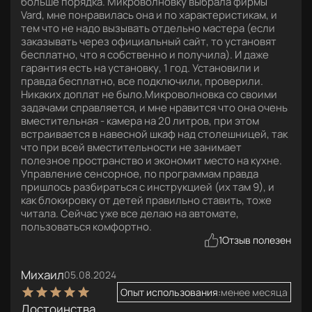
больше порядка. Микроволновку выбрала фирмы
Vard, мне понравилась она и по характеристикам, и
тем что не надо вызывать отдельно мастера (если
заказывать через официальный сайт, то установят
бесплатно, что я собственно и получила). И даже
гарантия есть на установку, 1 год. Установили и
правда бесплатно, все подключили, проверили.
Никаких доплат не было.Микроволновка со своими
задачами справляется, и мне нравится что она очень
вместительная - камера на 20 литров, при этом
встраивается в навесной шкаф над столешницей, так
что при всей вместительности не занимает
полезное пространство и экономит место на кухне.
Управление сенсорное, по программам правда
пришлось разбираться с инструкцией (их там 9), и
как блокировку от детей правильно ставить, тоже
читала. Сейчас уже все делаю на автомате,
пользоваться комфортно.
1
Отзыв полезен
Михаил
05.08.2024
Опыт использования:
менее месяца
Достоинства