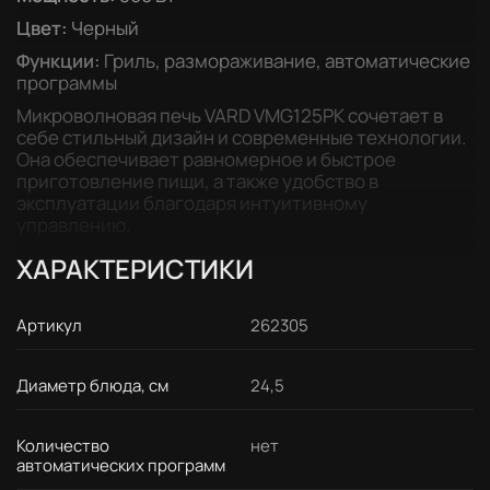
Цвет:
Черный
Функции:
Гриль, размораживание, автоматические
программы
Микроволновая печь VARD VMG125PK сочетает в
себе стильный дизайн и современные технологии.
Она обеспечивает равномерное и быстрое
приготовление пищи, а также удобство в
эксплуатации благодаря интуитивному
управлению.
ХАРАКТЕРИСТИКИ
Артикул
262305
Диаметр блюда, см
24,5
Количество
нет
автоматических программ