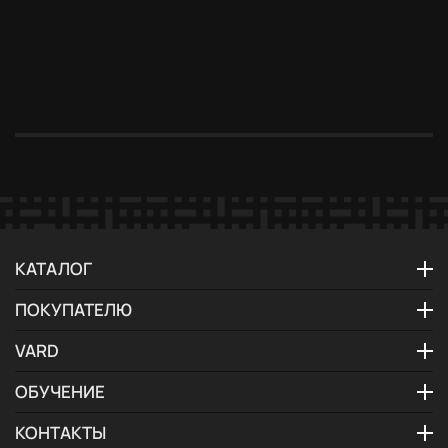
до 31.08.2026
до 31.08.2026
до 31.08.2026
до 31.08.2026
до 31.08.20
Бесплатное
Мастер-
Подключение
Новый дом —
Специальн
хранение
класс в
бесплатно
новые
условия дл
техники — до
подарок
возможности
дизайнеро
30 дней
КАТАЛОГ
ПОКУПАТЕЛЮ
VARD
ОБУЧЕНИЕ
КОНТАКТЫ