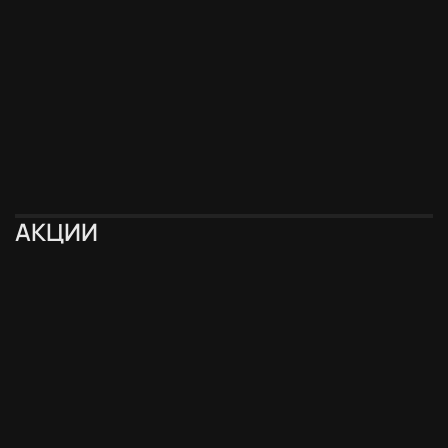
Индукционная варочная
панель VARD VHI6420B
(УЦЕНКА)
32 990 ₽
-22%
25 500 ₽
АКЦИИ