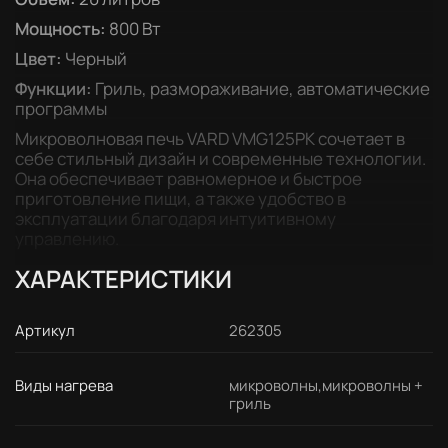
Мощность:
800 Вт
Цвет:
Черный
Функции:
Гриль, размораживание, автоматические
программы
Микроволновая печь VARD VMG125PK сочетает в
себе стильный дизайн и современные технологии.
Она обеспечивает равномерное и быстрое
приготовление пищи, а также удобство в
эксплуатации благодаря интуитивному
управлению.
ХАРАКТЕРИСТИКИ
Артикул
262305
Виды нагрева
микроволны,микроволны +
гриль