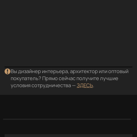
Индукционная варочная
панель VARD VHI6420B
(УЦЕНКА)
32 990 ₽
-22%
25 500 ₽
Вы дизайнер интерьера, архитектор или оптовый
покупатель? Прямо сейчас получите лучшие
условия сотрудничества —
ЗДЕСЬ
.
Описание
Характеристики
Отзывы
С этим пок