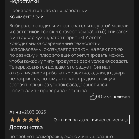
Недостатки
Производитель пока не известный
Комментарий
Выбирала холодильник основательно, у этой модели
и с эстетикой все ок и с качеством работы)) вписался
в интерьер кухни,встал в притык) У этого
холодильника современные технологии
использованы, охлаждает с толком, на всех полках
по разному и плюс это еще отрегулировать можно,
чтобы каждому типу продуктов свои условия создать.
Теперь хранятся дольше, это радует. Сигнал
открытия двери работет корректно, однажды дверь
не закрылась, потому что пакет рядом стоящий
застрял, как бы за уголок фасада зацепился.
Посигналил - проверила - закрыла.
0
Отзыв полезен
Агния
21.03.2025
Опыт использования:
менее месяца
Достоинства
не требует разморозки, экономичный, разные