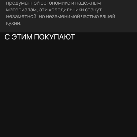
продуманной эргономике и надежным
материалам, эти холодильники станут
незаметной, но незаменимой частью вашей
кухни.
С ЭТИМ ПОКУПАЮТ
АКЦИЯ
А
5.0 (4)
5.0 (5)
Стиральная машина VARD
Встраиваемая узкая
Вс
VWF514B
посудомоечная машина
по
VARD VDI413L
VA
74 990 ₽
-15%
84
119 990 ₽
63 490 ₽
71