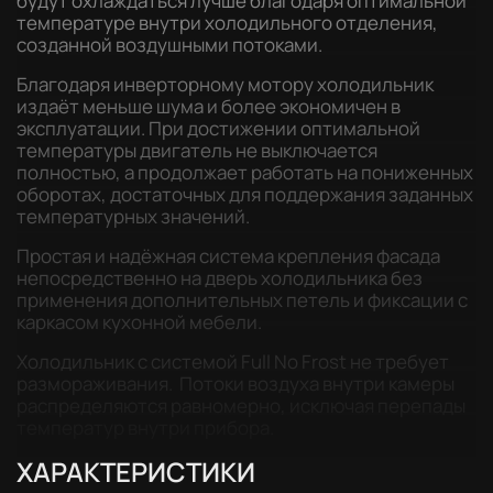
будут охлаждаться лучше благодаря оптимальной
температуре внутри холодильного отделения,
созданной воздушными потоками.
Благодаря инверторному мотору холодильник
издаёт меньше шума и более экономичен в
эксплуатации. При достижении оптимальной
температуры двигатель не выключается
полностью, а продолжает работать на пониженных
оборотах, достаточных для поддержания заданных
температурных значений.
Простая и надёжная система крепления фасада
непосредственно на дверь холодильника без
применения дополнительных петель и фиксации с
каркасом кухонной мебели.
Холодильник с системой Full No Frost не требует
размораживания. Потоки воздуха внутри камеры
распределяются равномерно, исключая перепады
температур внутри прибора.
ХАРАКТЕРИСТИКИ