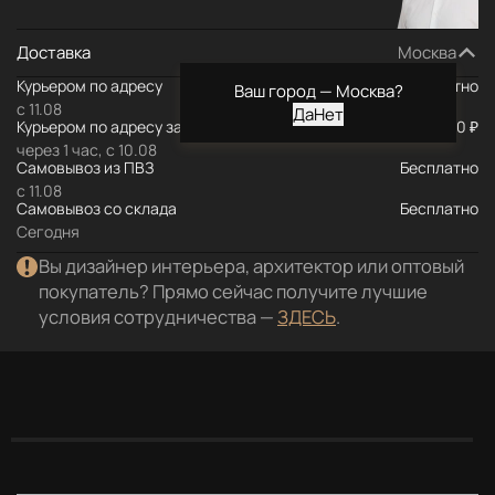
Доставка
Москва
Курьером по адресу
Бесплатно
Ваш город —
Москва
?
с 11.08
Курьером по адресу за МКАД
590 ₽
через 1 час, с 10.08
Самовывоз из ПВЗ
Бесплатно
с 11.08
Самовывоз со склада
Бесплатно
Сегодня
Вы дизайнер интерьера, архитектор или оптовый
покупатель? Прямо сейчас получите лучшие
условия сотрудничества —
ЗДЕСЬ
.
Описание
Характеристики
Документация
Отз