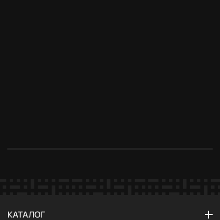
до 31.08.2026
до 31.08.2026
до 31.08.2026
до 31.08.2026
до 31.08.20
Бесплатное
Мастер-
Подключение
Новый дом —
Специальн
хранение
класс в
бесплатно
новые
условия дл
техники — до
подарок
возможности
дизайнеро
30 дней
КАТАЛОГ