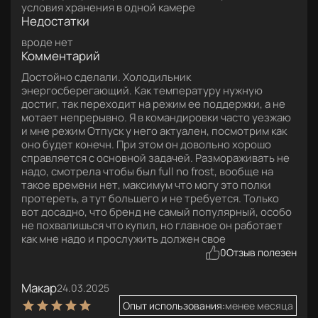
условия хранения в одной камере
Недостатки
вроде нет
Комментарий
Достойно сделали. Холодильник
энергосберегающий. Как температуру нужную
достиг, так переходит на режим ее поддержки, а не
мотает непрерывно. Я в командировки часто уезжаю
и мне режим Отпуск у него актуален, посмотрим как
оно будет конечн. При этом он довольно хорошо
справляется с основной задачей. Размораживать не
надо, смотрела чтобы был full no frost, вообще на
такое времени нет, максимум что могу это полки
протереть, а тут большего и не требуется. Только
вот досадно, что бренд не самый популярный, особо
не похвалишься что купил, но главное он работает
как мне надо и прослужить должен свое
0
Отзыв полезен
Макар
24.03.2025
Опыт использования:
менее месяца